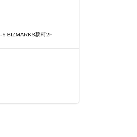
-6
BIZMARKS麹町2F